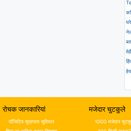
T
कव
घरे
ने
ब्
मे
हि
हे
रोचक जानकारियां
मजेदार चुटकुले
पॉजिटिव सुप्रभात सुविचार
1000 मजेदार चुटकु