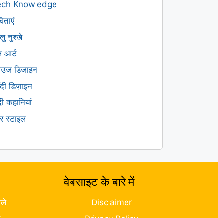
ech Knowledge
िताएं
लु नुश्खे
ल आर्ट
लाउज डिजाइन
हँदी डिज़ाइन
ंदी कहानियां
यर स्टाइल
वेबसाइट के बारे में
ले
Disclaimer