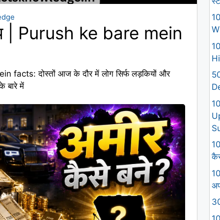
स्
10
edge
क तथ्य | Purush ke bare mein
W
10
Hi
ein facts: दोस्तों आज के दौर में लोग सिर्फ लड़कियों और
50
 बारे में
D
1
U
S
10
कैस
10
अप
30
10