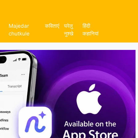
Majedar
कविताएं
घरेलु
हिंदी
chutkule
नुश्खे
कहानियां