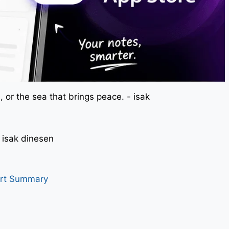
 or the sea that brings peace. - isak
। - isak dinesen
art Summary