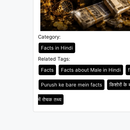
Category:
Category
Facts in Hindi
Related Tags:
Tags
Facts
Facts about Male in Hindi
Purush ke bare mein facts
किशोरों के ब
में रोचक तथ्य