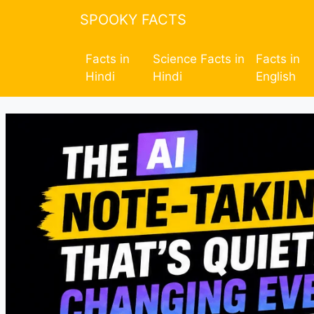
SPOOKY FACTS
Facts in
Science Facts in
Facts in
Hindi
Hindi
English