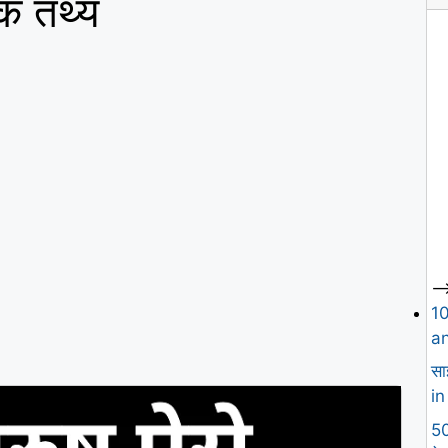
चक तथ्य
--
1
an
सा
in
50