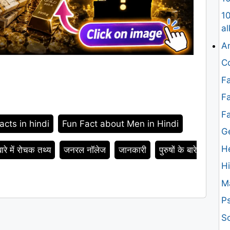
10
al
An
Co
Fa
Fa
F
facts in hindi
Fun Fact about Men in Hindi
G
H
ारे में रोचक तथ्य
जनरल नॉलेज
जानकारी
पुरुषों के बारे
H
M
Ps
Sc