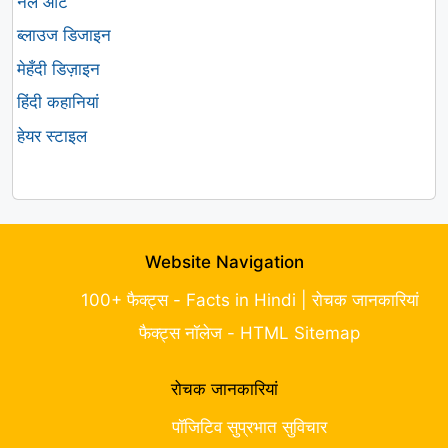
नेल आर्ट
ब्लाउज डिजाइन
मेहँदी डिज़ाइन
हिंदी कहानियां
हेयर स्टाइल
Website Navigation
100+ फैक्ट्स - Facts in Hindi | रोचक जानकारियां
फैक्ट्स नॉलेज - HTML Sitemap
रोचक जानकारियां
पॉजिटिव सुप्रभात सुविचार