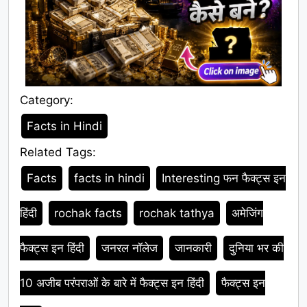
Category:
Category
Facts in Hindi
Related Tags:
Tags
Facts
facts in hindi
Interesting फन फैक्ट्स इन
हिंदी
rochak facts
rochak tathya
अमेजिंग
फैक्ट्स इन हिंदी
जनरल नॉलेज
जानकारी
दुनिया भर की
10 अजीब परंपराओं के बारे में फैक्ट्स इन हिंदी
फैक्ट्स इन