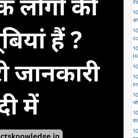
टे
10
आस
10
co
10
Hi
10
10
I
10
जो
10
वा
10