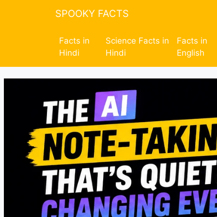
SPOOKY FACTS
Facts in
Science Facts in
Facts in
Hindi
Hindi
English