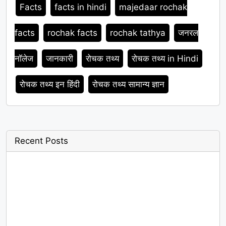
Facts
facts in hindi
majedaar rochak
facts
rochak facts
rochak tathya
जनरल
नॉलेज
जानकारी
रोचक तथ्य
रोचक तथ्य in Hindi
रोचक तथ्य इन हिंदी
रोचक तथ्य सामान्य ज्ञान
Recent Posts