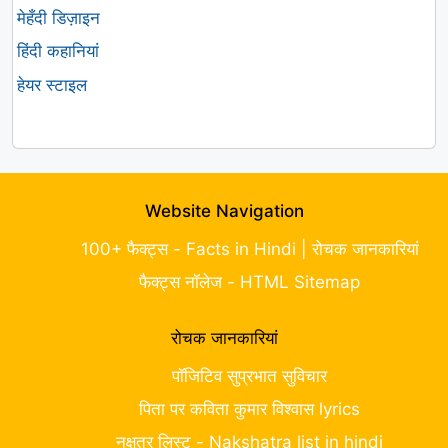
मेहँदी डिज़ाइन
हिंदी कहानियां
हेयर स्टाइल
Website Navigation
100+ फैक्ट्स - Facts in Hindi | रोचक जानकारियां
फैक्ट्स नॉलेज - HTML Sitemap
रोचक जानकारियां
पॉजिटिव सुप्रभात सुविचार
पिता पर कविता कुमार विश्वास lyrics
नक्षत्र लिस्ट - Nakshatra list in hindi