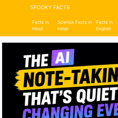
SPOOKY FACTS
Facts in
Science Facts in
Facts in
Hindi
Hindi
English