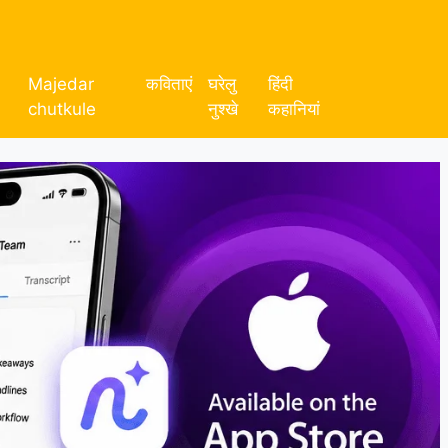
Majedar
कविताएं
घरेलु
हिंदी
chutkule
नुश्खे
कहानियां