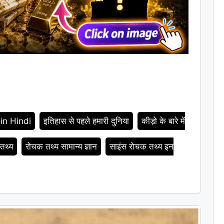
in Hindi
इतिहास से पहले हमारी दुनिया
कीड़ो के बारे में
तथ्य
रोचक तथ्य सामान्य ज्ञान
साइंस रोचक तथ्य इन