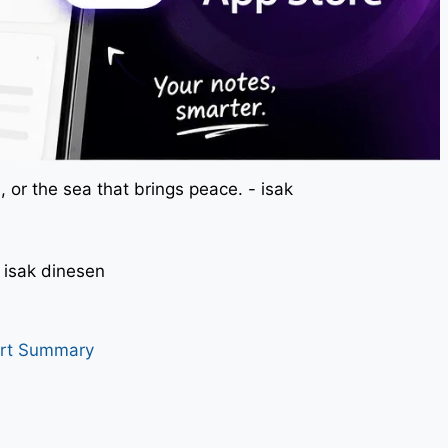
 or the sea that brings peace. - isak
। - isak dinesen
art Summary