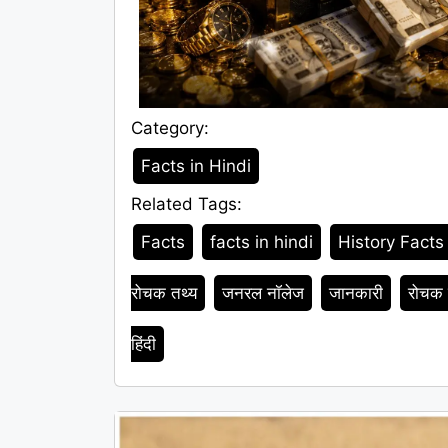
Category:
Category
Facts in Hindi
Related Tags:
Tags
Facts
facts in hindi
History Facts 
रोचक तथ्य
जनरल नॉलेज
जानकारी
रोचक 
हिंदी