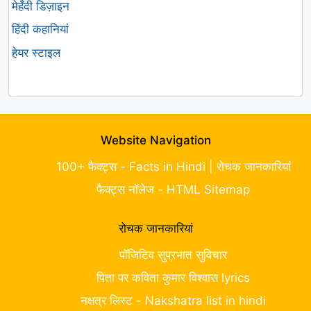
मेहँदी डिज़ाइन
हिंदी कहानियां
हेयर स्टाइल
Website Navigation
100+ फैक्ट्स - Facts in Hindi | रोचक जानकारियां
फैक्ट्स नॉलेज - HTML Sitemap
रोचक जानकारियां
पॉजिटिव सुप्रभात सुविचार
पिता पर कविता कुमार विश्वास lyrics
नक्षत्र लिस्ट - Nakshatra list in hindi