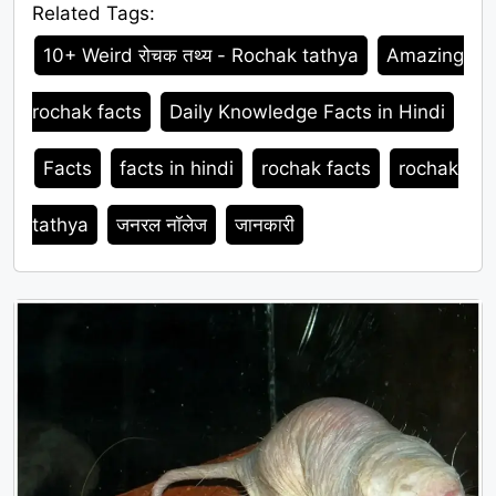
Related Tags:
Tags
10+ Weird रोचक तथ्य - Rochak tathya
Amazing
rochak facts
Daily Knowledge Facts in Hindi
Facts
facts in hindi
rochak facts
rochak
tathya
जनरल नॉलेज
जानकारी