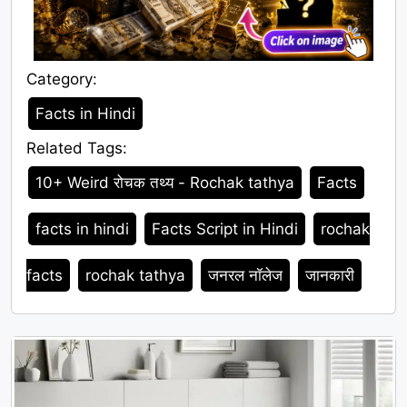
Category:
Category
Facts in Hindi
Related Tags:
Tags
10+ Weird रोचक तथ्य - Rochak tathya
Facts
facts in hindi
Facts Script in Hindi
rochak
facts
rochak tathya
जनरल नॉलेज
जानकारी