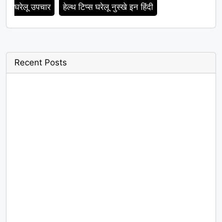
घरेलू उपचार
हेल्थ टिप्स घरेलू नुस्खे इन हिंदी
Recent Posts