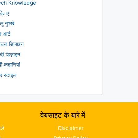
ech Knowledge
िताएं
लु नुश्खे
ल आर्ट
लाउज डिजाइन
हँदी डिज़ाइन
ंदी कहानियां
यर स्टाइल
वेबसाइट के बारे में
ले
Disclaimer