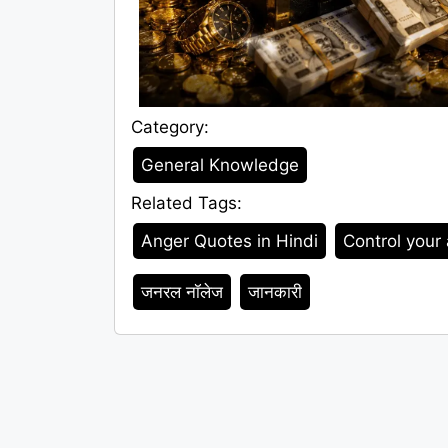
Category:
Category
General Knowledge
Related Tags:
Tags
Anger Quotes in Hindi
Control your
जनरल नॉलेज
जानकारी