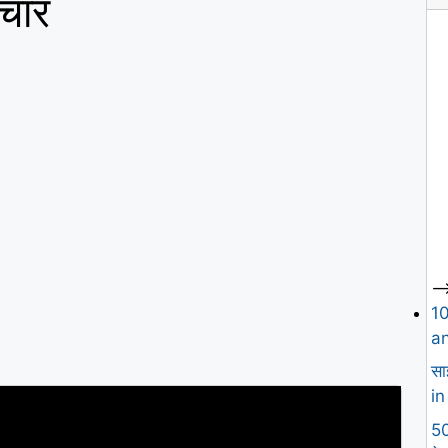
िचार
--
1
an
सा
in
50