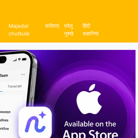
Majedar
कविताएं
घरेलु
हिंदी
chutkule
नुश्खे
कहानियां