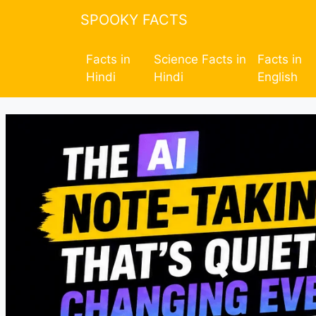
SPOOKY FACTS
Facts in
Science Facts in
Facts in
Hindi
Hindi
English