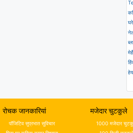
T
कव
घरे
ने
ब्
मे
हि
हे
रोचक जानकारियां
मजेदार चुटकुले
पॉजिटिव सुप्रभात सुविचार
1000 मजेदार चुटकु