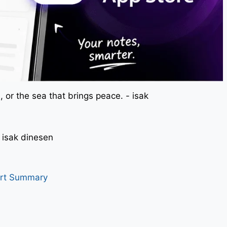
 or the sea that brings peace. - isak
। - isak dinesen
art Summary