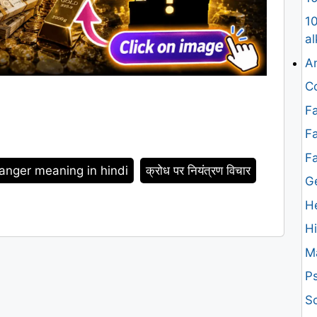
10
al
An
Co
Fa
Fa
F
 anger meaning in hindi
क्रोध पर नियंत्रण विचार
G
H
H
M
Ps
Sc