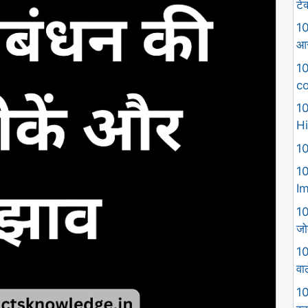
टे
10
आस
10
co
10
Hi
10
10
I
10
जो
10
वा
10