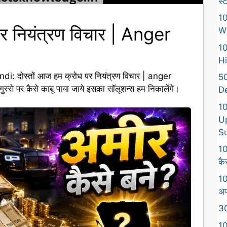
स्
10
 नियंत्रण विचार | Anger
W
10
Hi
di: दोस्तों आज हम क्रोध पर नियंत्रण विचार | anger
50
स्से पर कैसे काबू पाया जाये इसका सॉलूशन्स हम निकालेंगे।
D
1
U
S
10
कैस
10
अप
30
10