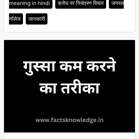
meaning in hindi
क्रोध पर नियंत्रण विचार
जनरल
नॉलेज
जानकारी