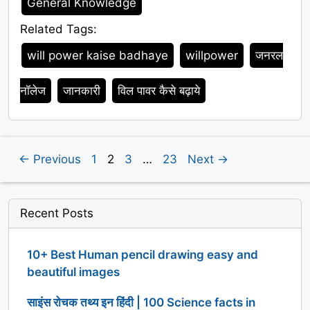
General Knowledge
Related Tags:
Tags
will power kaise badhaye
willpower
जनरल
नॉलेज
जानकारी
विल पावर कैसे बढ़ाये
Posts
Page
Page
Page
Page
←
Previous
1
2
3
…
23
Next
→
pagination
Recent Posts
10+ Best Human pencil drawing easy and
beautiful images
साइंस रोचक तथ्य इन हिंदी | 100 Science facts in