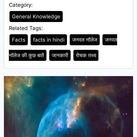
Category:
Category
General Knowledge
Related Tags:
Tags
Facts
facts in hindi
जनरल नॉलेज
जनरल
नॉलेज की कुछ बातें
जानकारी
रोचक तथ्य