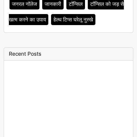
जनरल नॉलेज
जानकारी
टॉन्सिल
टॉन्सिल को जड़ से
खत्म करने का उपाय
हेल्थ टिप्स घरेलू नुस्खे
Recent Posts