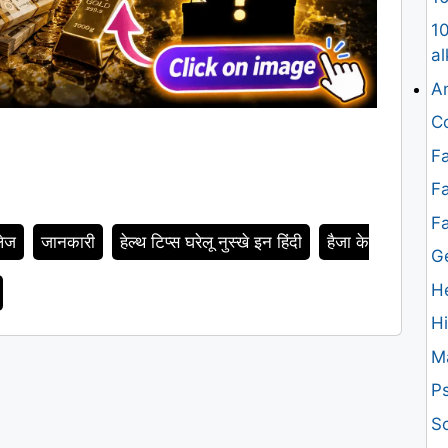
10
al
An
Co
Fa
Fa
F
ेज
जानकारी
हेल्थ टिप्स घरेलू नुस्खे इन हिंदी
हैजा के
G
H
H
M
Ps
Sc