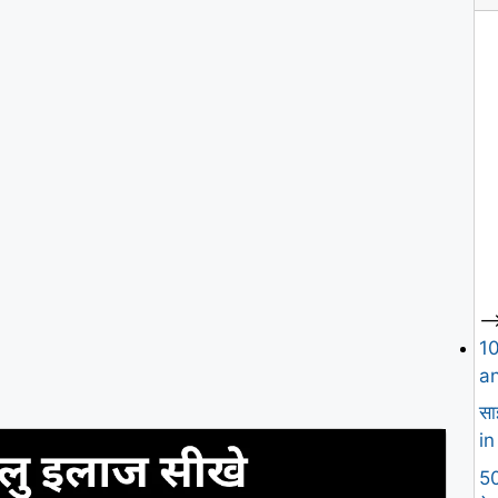
--
1
an
सा
in
50