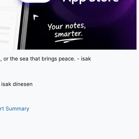
 or the sea that brings peace. - isak
। - isak dinesen
art Summary