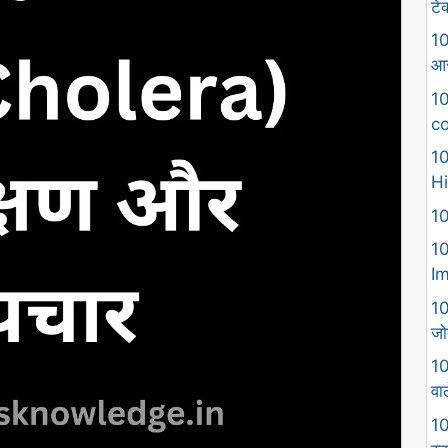
टे
10
आस
10
co
10
Hi
10
10
I
10
जो
10
वा
10