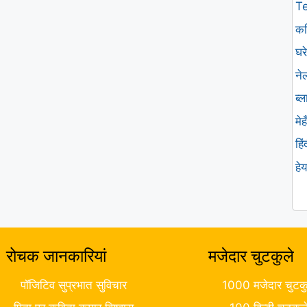
T
कव
घरे
ने
ब्
मे
हि
हे
रोचक जानकारियां
मजेदार चुटकुले
पॉजिटिव सुप्रभात सुविचार
1000 मजेदार चुटकु