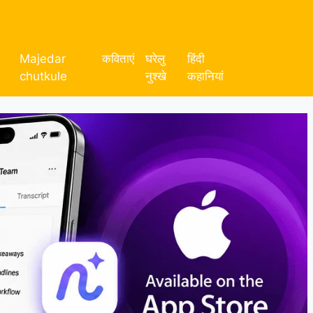
Majedar
कविताएं
घरेलु
हिंदी
chutkule
नुश्खे
कहानियां