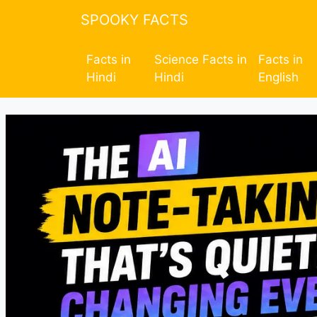
SPOOKY FACTS
Facts in
Science Facts in
Facts in
Hindi
Hindi
English