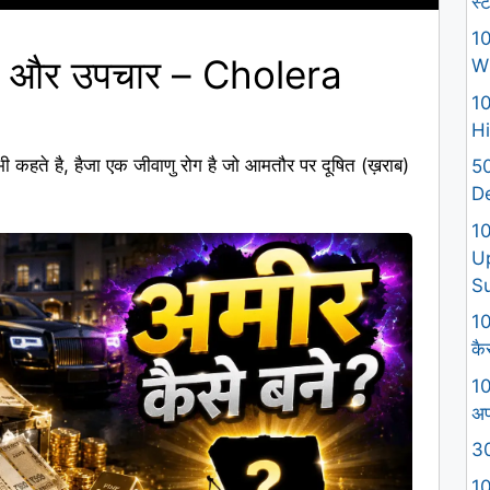
स्
10
षण और उपचार – Cholera
W
10
Hi
 भी कहते है, हैजा एक जीवाणु रोग है जो आमतौर पर दूषित (ख़राब)
50
D
1
U
S
10
कैस
10
अप
30
10