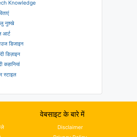
ech Knowledge
िताएं
लु नुश्खे
ल आर्ट
लाउज डिजाइन
हँदी डिज़ाइन
ंदी कहानियां
यर स्टाइल
वेबसाइट के बारे में
ले
Disclaimer