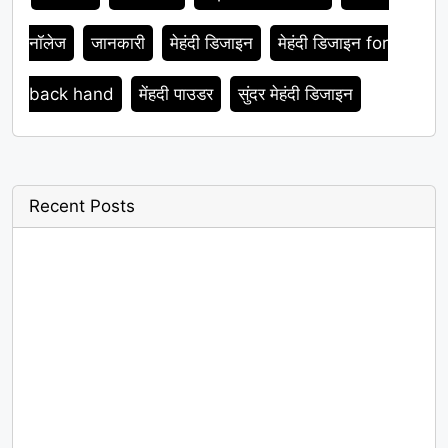
नॉलेज
जानकारी
मेहंदी डिजाइन
मेहंदी डिजाइन for
back hand
मेंहदी पाउडर
सुंदर मेहंदी डिजाइन
Recent Posts