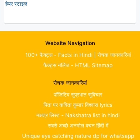
हेयर स्टाइल
Website Navigation
100+ फैक्ट्स - Facts in Hindi | रोचक जानकारियां
फैक्ट्स नॉलेज - HTML Sitemap
रोचक जानकारियां
पॉजिटिव सुप्रभात सुविचार
पिता पर कविता कुमार विश्वास lyrics
नक्षत्र लिस्ट - Nakshatra list in hindi
सबसे अच्छे अनमोल वचन हिंदी में
Unique eye catching nature dp for whatsapp