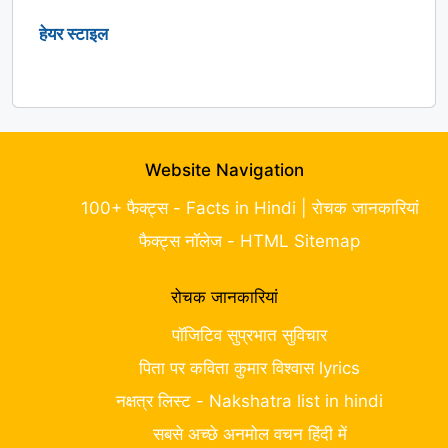
हेयर स्टाइल
Website Navigation
100+ फैक्ट्स - Facts in Hindi | रोचक जानकारियां
फैक्ट्स नॉलेज - HTML Sitemap
रोचक जानकारियां
पॉजिटिव सुप्रभात सुविचार
पिता पर कविता कुमार विश्वास lyrics
नक्षत्र लिस्ट - Nakshatra list in hindi
सबसे अच्छे अनमोल वचन हिंदी में