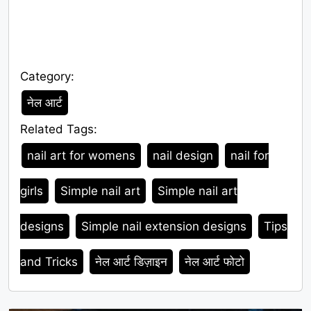
Category:
Category
नेल आर्ट
Related Tags:
Tags
nail art for womens
nail design
nail for
girls
Simple nail art
Simple nail art
designs
Simple nail extension designs
Tips
and Tricks
नेल आर्ट डिज़ाइन
नेल आर्ट फोटो