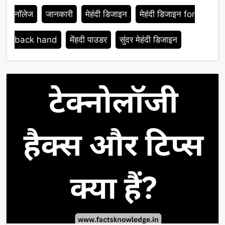
नॉलेज
जानकारी
मेहंदी डिजाइन
मेहंदी डिजाइन for
back hand
मेंहदी पाउडर
सुंदर मेहंदी डिजाइन