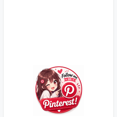
Join
Us
on
Pinterest