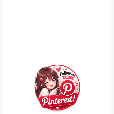
Join
Us
on
Pinterest