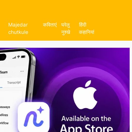
Majedar
कविताएं
घरेलु
हिंदी
chutkule
नुश्खे
कहानियां