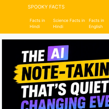
SPOOKY FACTS
Facts in
Science Facts in
Facts in
Hindi
Hindi
English