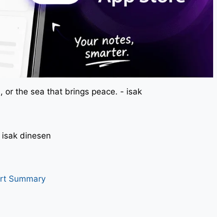
 or the sea that brings peace. - isak
। - isak dinesen
art Summary