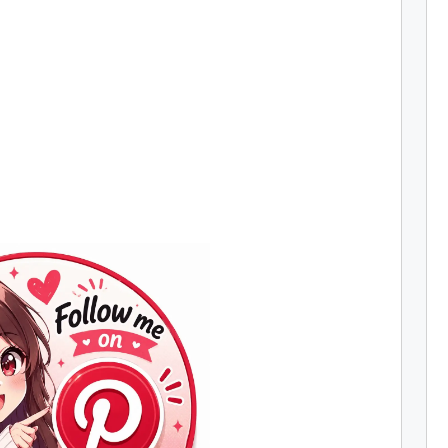
Join
Us
on
Pinterest