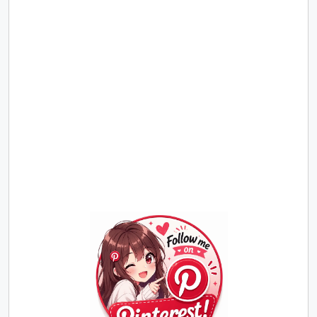
Join
Us
on
Pinterest