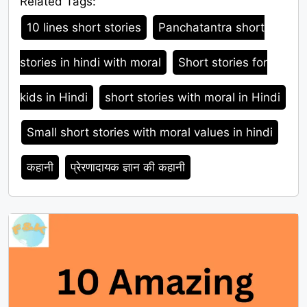
Related Tags:
Tags
10 lines short stories
Panchatantra short
stories in hindi with moral
Short stories for
kids in Hindi
short stories with moral in Hindi
Small short stories with moral values in hindi
कहानी
प्रेरणादायक ज्ञान की कहानी