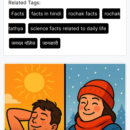
Related Tags:
Tags
Facts
facts in hindi
rochak facts
rochak
tathya
science facts related to daily life
जनरल नॉलेज
जानकारी