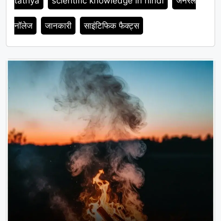
tathya
scientific knowledge in hindi
जनरल
नॉलेज
जानकारी
साइंटिफिक फैक्ट्स