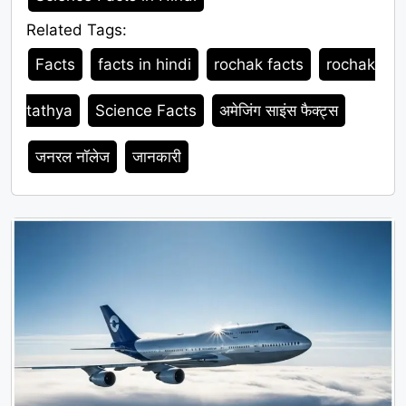
Related Tags:
Tags
Facts
facts in hindi
rochak facts
rochak
tathya
Science Facts
अमेजिंग साइंस फैक्ट्स
जनरल नॉलेज
जानकारी