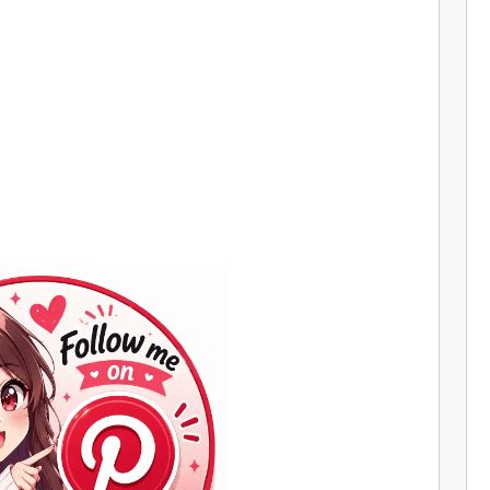
Join
Us
on
Pinterest