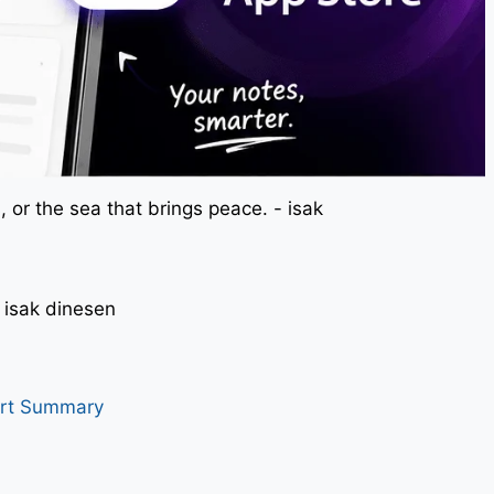
 or the sea that brings peace. - isak
। - isak dinesen
art Summary