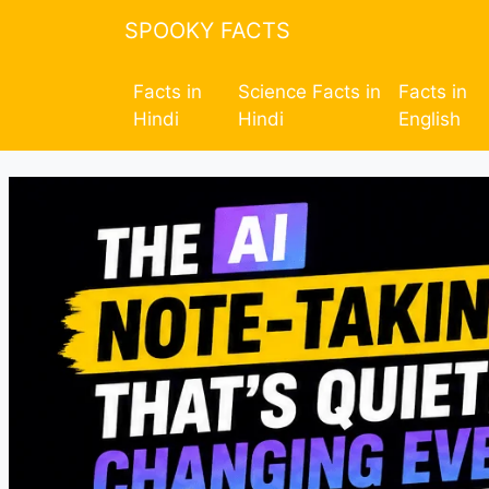
SPOOKY FACTS
Facts in
Science Facts in
Facts in
Hindi
Hindi
English