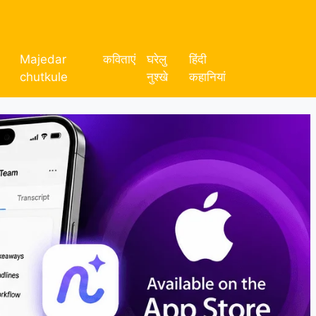
Majedar
कविताएं
घरेलु
हिंदी
chutkule
नुश्खे
कहानियां