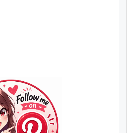
Join
Us
on
Pinterest