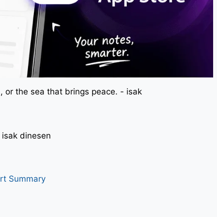
 or the sea that brings peace. - isak
। - isak dinesen
art Summary