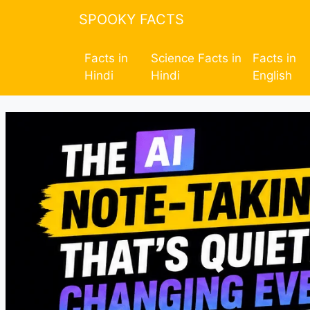
SPOOKY FACTS
Facts in
Science Facts in
Facts in
Hindi
Hindi
English