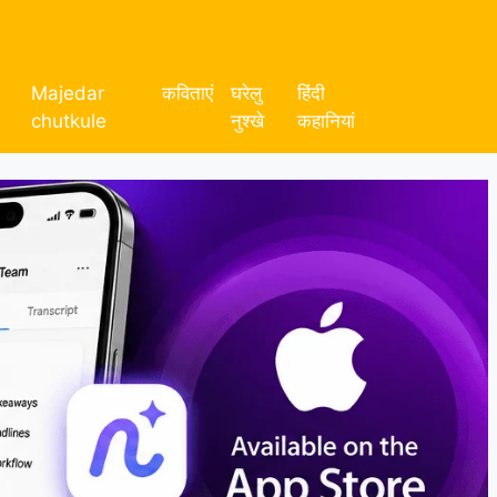
Majedar
कविताएं
घरेलु
हिंदी
chutkule
नुश्खे
कहानियां