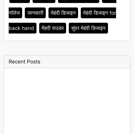
नॉलेज
जानकारी
मेहंदी डिजाइन
मेहंदी डिजाइन for
back hand
मेंहदी पाउडर
सुंदर मेहंदी डिजाइन
Recent Posts