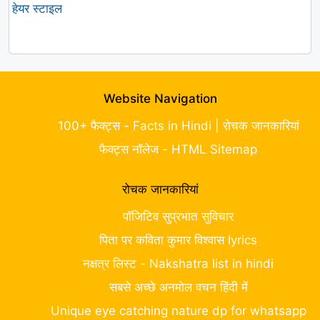
हेयर स्टाइल
Website Navigation
100+ फैक्ट्स - Facts in Hindi | रोचक जानकारियां
फैक्ट्स नॉलेज - HTML Sitemap
रोचक जानकारियां
पॉजिटिव सुप्रभात सुविचार
पिता पर कविता कुमार विश्वास lyrics
नक्षत्र लिस्ट - Nakshatra list in hindi
सबसे अच्छे अनमोल वचन हिंदी में
Unique eye catching nature dp for whatsapp