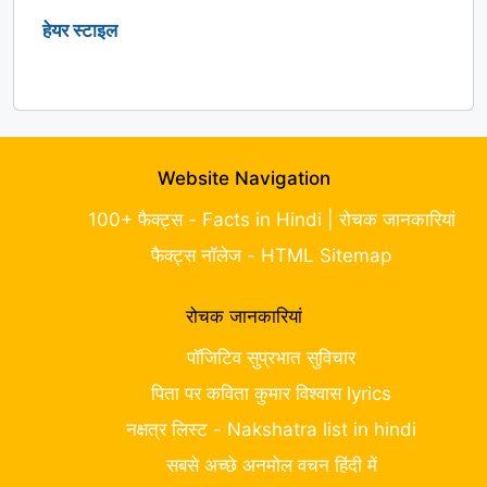
हेयर स्टाइल
Website Navigation
100+ फैक्ट्स - Facts in Hindi | रोचक जानकारियां
फैक्ट्स नॉलेज - HTML Sitemap
रोचक जानकारियां
पॉजिटिव सुप्रभात सुविचार
पिता पर कविता कुमार विश्वास lyrics
नक्षत्र लिस्ट - Nakshatra list in hindi
सबसे अच्छे अनमोल वचन हिंदी में