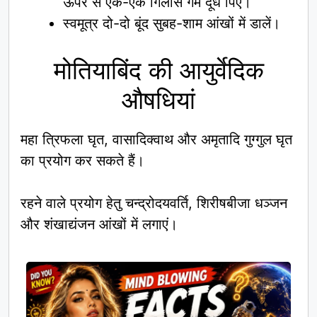
ऊपर से एक-एक गिलास गर्म दूध पिएं।
स्वमूत्र दो-दो बूंद सुबह-शाम आंखों में डालें।
मोतियाबिंद की आयुर्वेदिक
औषधियां
महा त्रिफला घृत, वासादिक्वाथ और अमृतादि गुग्गुल घृत
का प्रयोग कर सकते हैं।
रहने वाले प्रयोग हेतु चन्द्रोदयवर्ति, शिरीषबीजा धञ्जन
और शंखाद्यंजन आंखों में लगाएं।