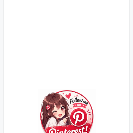
Join
Us
on
Pinterest