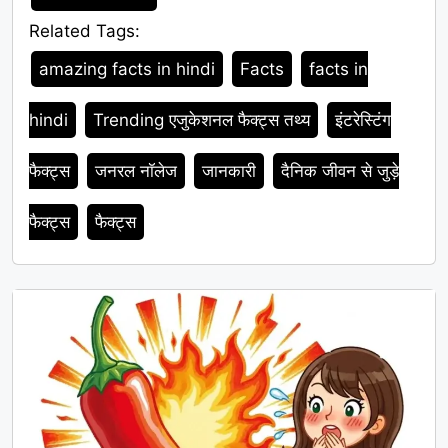
Related Tags:
Tags
amazing facts in hindi
Facts
facts in
hindi
Trending एजुकेशनल फैक्ट्स तथ्य
इंटरेस्टिंग
फैक्ट्स
जनरल नॉलेज
जानकारी
दैनिक जीवन से जुड़े
फैक्ट्स
फैक्ट्स