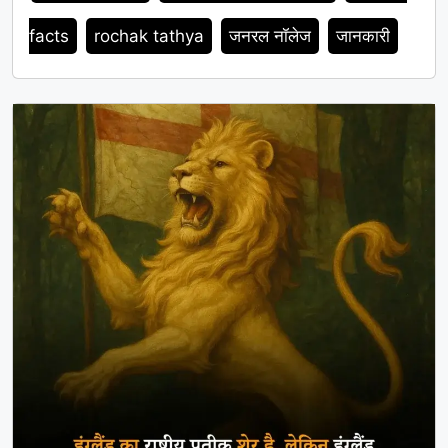
facts
rochak tathya
जनरल नॉलेज
जानकारी