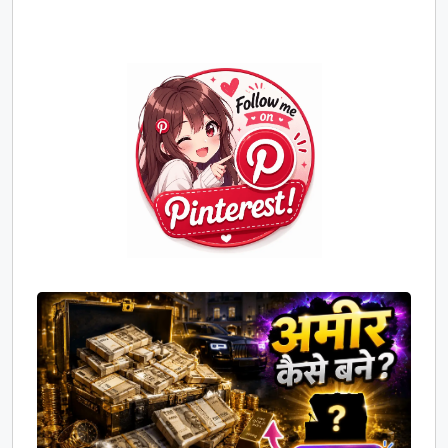
Join
Us
on
Pinterest