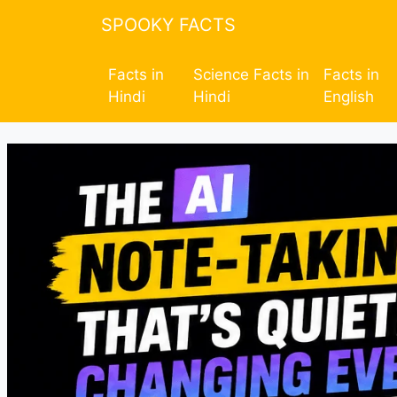
SPOOKY FACTS
Facts in
Science Facts in
Facts in
Hindi
Hindi
English