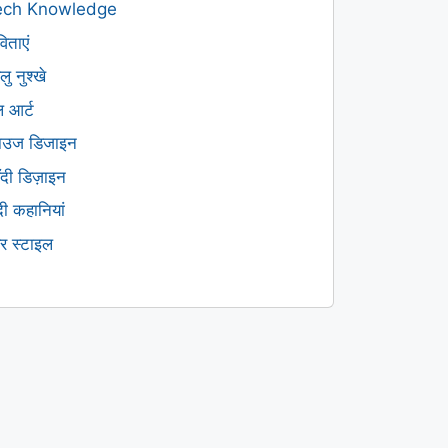
ech Knowledge
िताएं
लु नुश्खे
ल आर्ट
लाउज डिजाइन
हँदी डिज़ाइन
ंदी कहानियां
यर स्टाइल