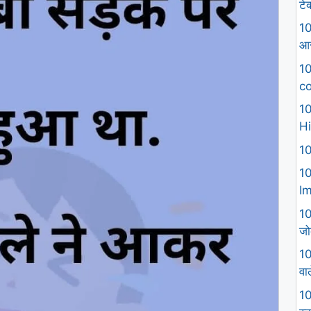
टे
10
आस
10
co
10
Hi
10
10
I
10
जो
10
वा
10