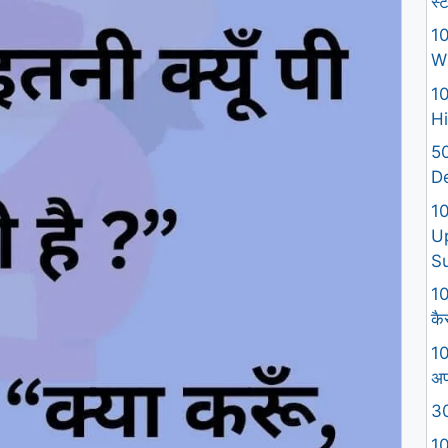
स्
10
W
10
Hi
50
D
1
U
S
10
कैस
10
अप
30
10