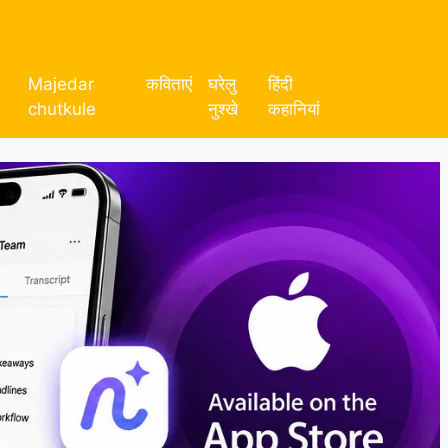
Majedar
कविताएं
घरेलु
हिंदी
chutkule
नुश्खे
कहानियां