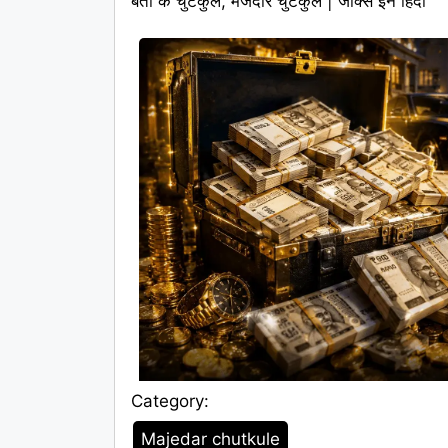
बंता के चुटकुले, मजेदार चुटकुले | जोक्स इन हिंदी
Category:
Category
Majedar chutkule