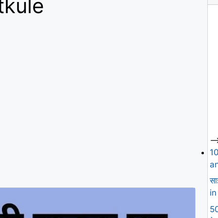
tkule
--
1
an
सा
in
50