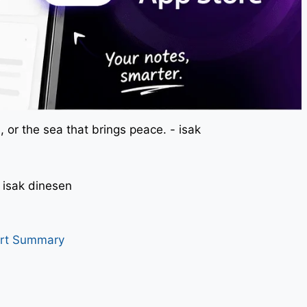
 or the sea that brings peace. - isak
। - isak dinesen
art Summary