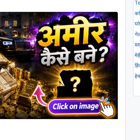
T
कव
घरे
ने
ब्
मे
हि
हे