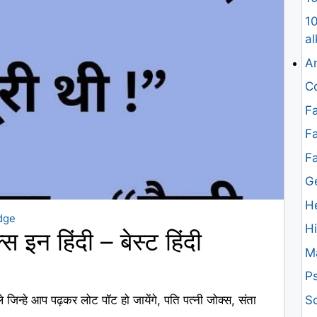
10
al
An
Co
Fa
Fa
F
G
H
dge
H
 इन हिंदी – बेस्ट हिंदी
M
Ps
Sc
े जिन्हे आप पढ़कर लोट पॉट हो जायेंगे, पति पत्नी जोक्स, संता