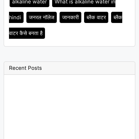
alkaline water
What is alkaline water in
hindi
जनरल नॉलेज
जानकारी
ब्लैक वाटर
ब्लैक
वाटर कैसे बनता है
Recent Posts