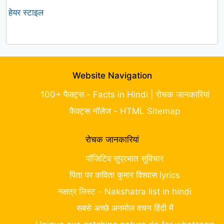
हेयर स्टाइल
Website Navigation
100+ फैक्ट्स - Facts in Hindi | रोचक जानकारियां
फैक्ट्स नॉलेज - HTML Sitemap
रोचक जानकारियां
पॉजिटिव सुप्रभात सुविचार
पिता पर कविता कुमार विश्वास lyrics
नक्षत्र लिस्ट - Nakshatra list in hindi
सबसे अच्छे अनमोल वचन हिंदी में