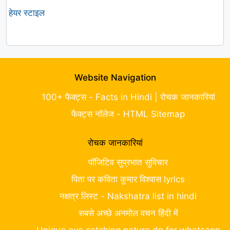
हेयर स्टाइल
Website Navigation
100+ फैक्ट्स - Facts in Hindi | रोचक जानकारियां
फैक्ट्स नॉलेज - HTML Sitemap
रोचक जानकारियां
पॉजिटिव सुप्रभात सुविचार
पिता पर कविता कुमार विश्वास lyrics
नक्षत्र लिस्ट - Nakshatra list in hindi
सबसे अच्छे अनमोल वचन हिंदी में