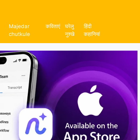
Majedar
कविताएं
घरेलु
हिंदी
chutkule
नुश्खे
कहानियां