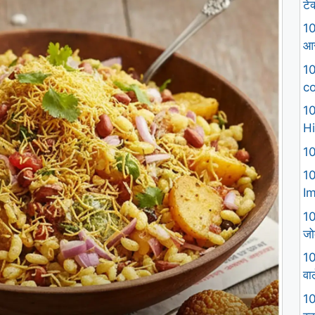
टे
10
आस
10
co
10
Hi
10
10
I
10
जो
10
वा
10