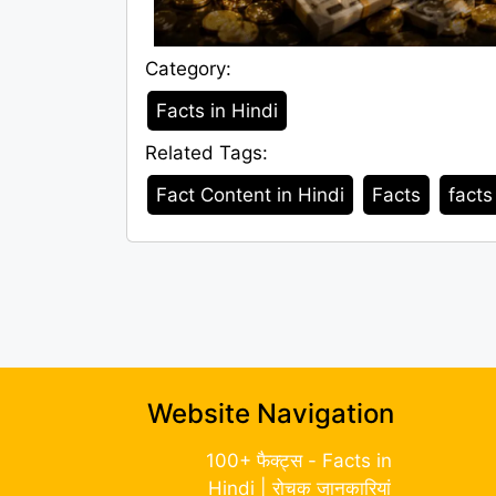
Category:
Category
Facts in Hindi
Related Tags:
Tags
Fact Content in Hindi
Facts
facts
Website Navigation
100+ फैक्ट्स - Facts in
Hindi | रोचक जानकारियां