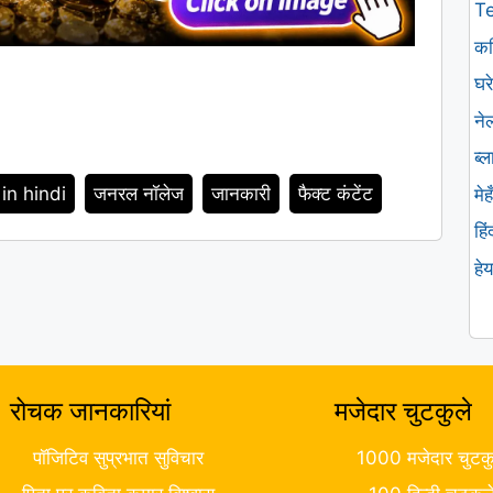
T
कव
घरे
ने
ब्
 in hindi
जनरल नॉलेज
जानकारी
फैक्ट कंटेंट
मे
हि
हे
रोचक जानकारियां
मजेदार चुटकुले
पॉजिटिव सुप्रभात सुविचार
1000 मजेदार चुटकु