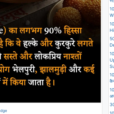
स्
10
W
10
Hi
50
D
1
U
S
10
कैस
10
अप
30
edge
10