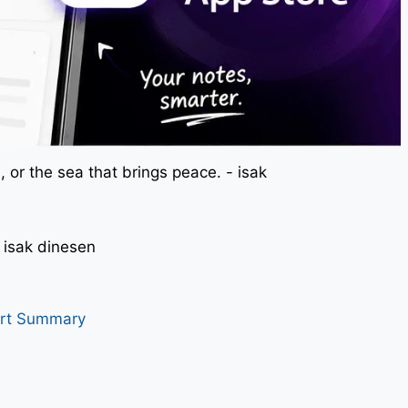
 or the sea that brings peace. - isak
। - isak dinesen
art Summary