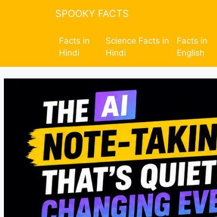
SPOOKY FACTS
Facts in
Science Facts in
Facts in
Hindi
Hindi
English