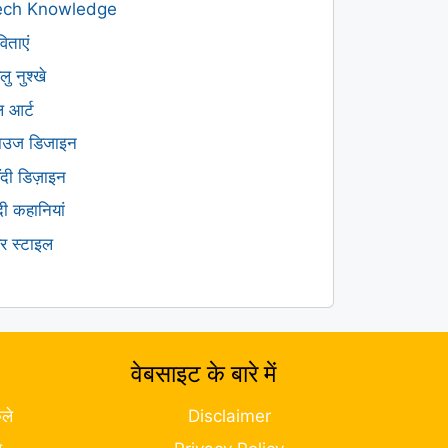
ech Knowledge
िताएं
लु नुश्खे
ल आर्ट
लाउज डिजाइन
हँदी डिज़ाइन
ंदी कहानियां
यर स्टाइल
वेबसाइट के बारे में
ले
Disclaimer