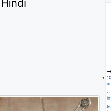
 Hindi
--
1
an
सा
in
50