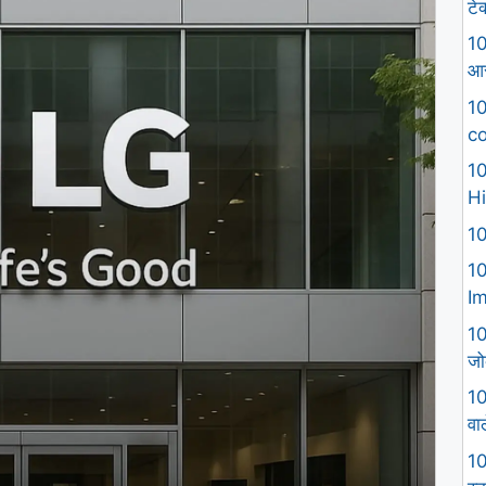
टे
10
आस
10
co
10
Hi
10
10
I
10
जो
10
वा
10