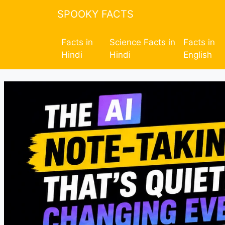
SPOOKY FACTS
Facts in
Science Facts in
Facts in
Hindi
Hindi
English