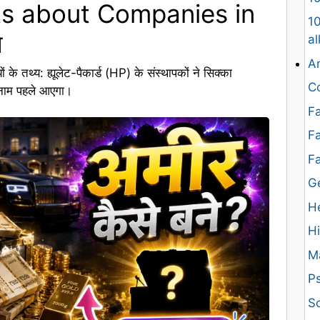
s about Companies in
10
य
al
An
थ्य: ह्यूलेट-पैकार्ड (HP) के संस्थापकों ने सिक्का
Co
 नाम पहले आएगा।
Fa
Fa
F
G
H
H
M
Ps
Sc