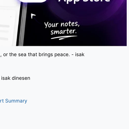
 or the sea that brings peace. - isak
। - isak dinesen
art Summary