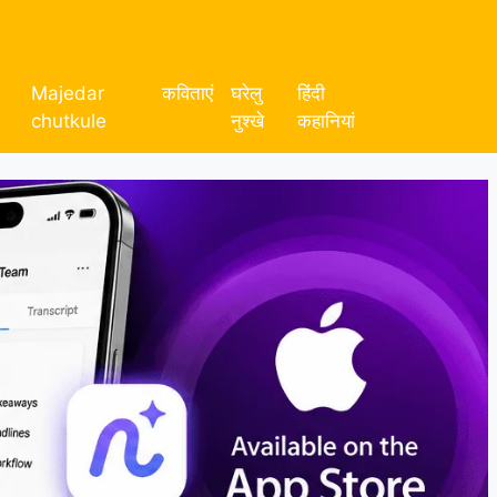
Majedar
कविताएं
घरेलु
हिंदी
chutkule
नुश्खे
कहानियां