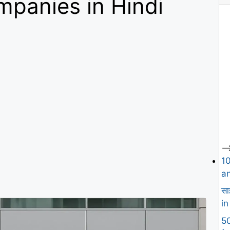
mpanies in Hindi
--
1
an
सा
in
50