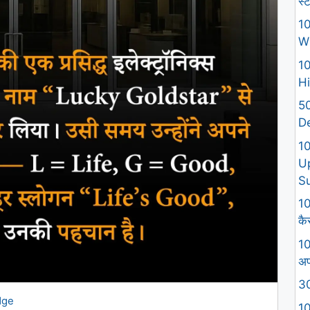
स्
10
W
10
Hi
50
D
1
U
S
10
कैस
10
अप
30
dge
10