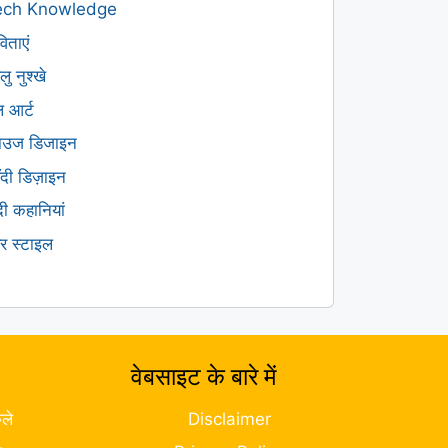
ech Knowledge
िताएं
लु नुश्खे
ल आर्ट
लाउज डिजाइन
हँदी डिज़ाइन
ंदी कहानियां
यर स्टाइल
वेबसाइट के बारे में
ले
Disclaimer