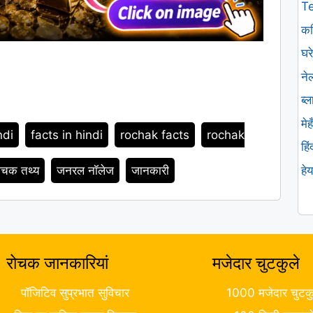
T
कव
घरे
ने
ब्
मे
ndi
facts in hindi
rochak facts
rochak
हि
 रोचक तथ्य
जनरल नॉलेज
जानकारी
हे
रोचक जानकारियां
मजेदार चुटकुले
पॉजिटिव सुप्रभात सुविचार
1000 मजेदार चुटकु