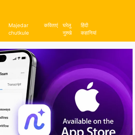
Majedar
कविताएं
घरेलु
हिंदी
chutkule
नुश्खे
कहानियां