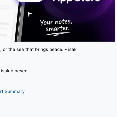
 or the sea that brings peace. - isak
। - isak dinesen
art Summary