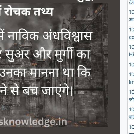
टे
10
आस
10
co
10
Hi
10
10
I
10
जो
10
वा
10