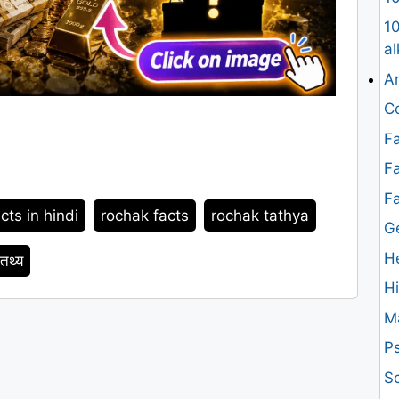
10
al
An
Co
Fa
Fa
F
cts in hindi
rochak facts
rochak tathya
G
H
 तथ्य
H
M
Ps
Sc