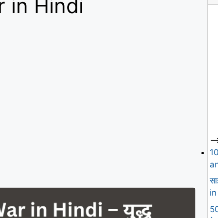
 in Hindi
--
1
an
सा
in
50