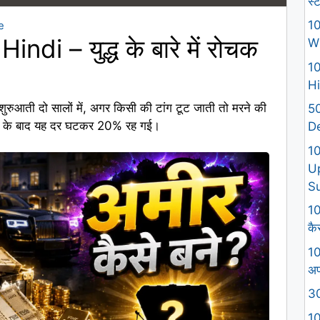
स्
10
e
di – युद्ध के बारे में रोचक
W
10
Hi
ुरुआती दो सालों में, अगर किसी की टांग टूट जाती तो मरने की
50
आने के बाद यह दर घटकर 20% रह गई।
D
1
U
S
10
कैस
10
अप
30
10