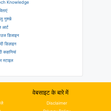
ech Knowledge
िताएं
लु नुश्खे
ल आर्ट
लाउज डिजाइन
हँदी डिज़ाइन
ंदी कहानियां
यर स्टाइल
वेबसाइट के बारे में
ले
Disclaimer