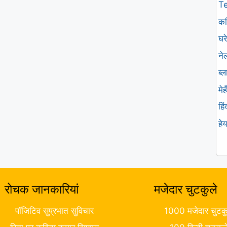
T
कव
घरे
ने
ब्
मे
हि
हे
रोचक जानकारियां
मजेदार चुटकुले
पॉजिटिव सुप्रभात सुविचार
1000 मजेदार चुटकु