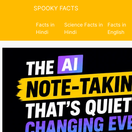
SPOOKY FACTS
Facts in
Science Facts in
Facts in
Hindi
Hindi
English