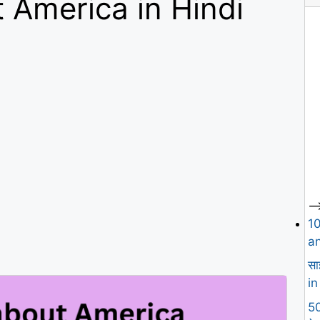
 America in Hindi
--
1
an
सा
in
50