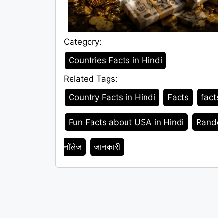
Category:
Category
Countries Facts in Hindi
Related Tags:
Tags
Country Facts in Hindi
Facts
fact
Fun Facts about USA in Hindi
Rando
नॉलेज
जानकारी