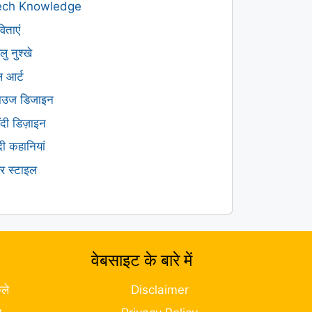
ech Knowledge
िताएं
लु नुश्खे
ल आर्ट
लाउज डिजाइन
हँदी डिज़ाइन
ंदी कहानियां
यर स्टाइल
वेबसाइट के बारे में
ले
Disclaimer