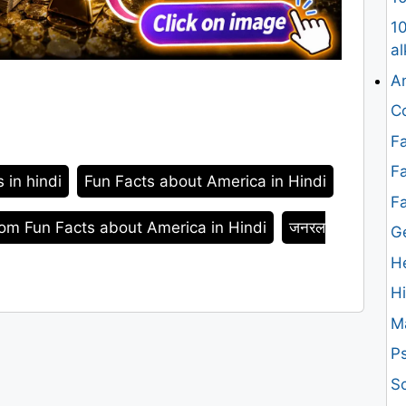
10
al
An
Co
Fa
Fa
s in hindi
Fun Facts about America in Hindi
F
m Fun Facts about America in Hindi
जनरल
G
H
H
M
Ps
Sc