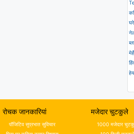
T
कव
घरे
ने
ब्
मे
हि
हे
रोचक जानकारियां
मजेदार चुटकुले
पॉजिटिव सुप्रभात सुविचार
1000 मजेदार चुटकु