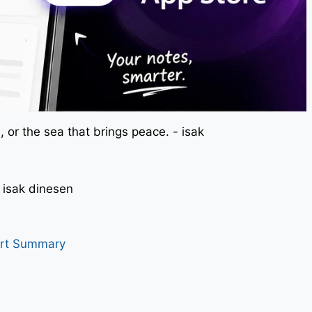
 or the sea that brings peace. - isak
। - isak dinesen
art Summary