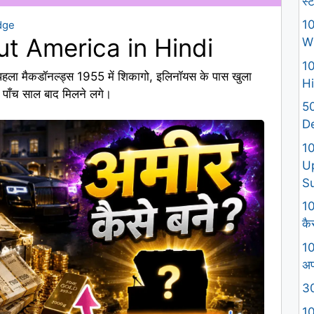
स्
10
dge
t America in Hindi
W
10
 मैकडॉनल्ड्स 1955 में शिकागो, इलिनॉयस के पास खुला
Hi
र्गर पाँच साल बाद मिलने लगे।
50
D
1
U
S
10
कैस
10
अप
30
10