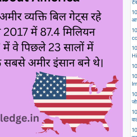
टे
10
आस
10
co
10
Hi
10
10
I
10
जो
10
वा
10