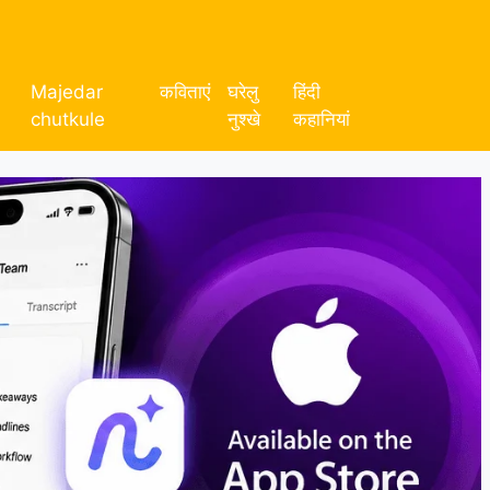
Majedar
कविताएं
घरेलु
हिंदी
chutkule
नुश्खे
कहानियां