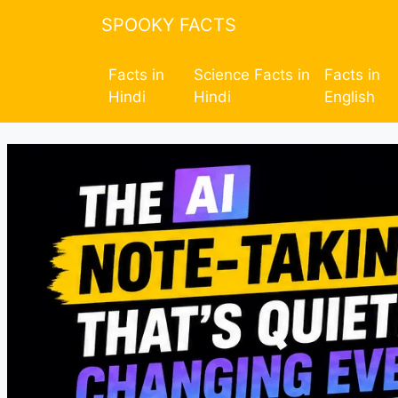
SPOOKY FACTS
Facts in
Science Facts in
Facts in
Hindi
Hindi
English