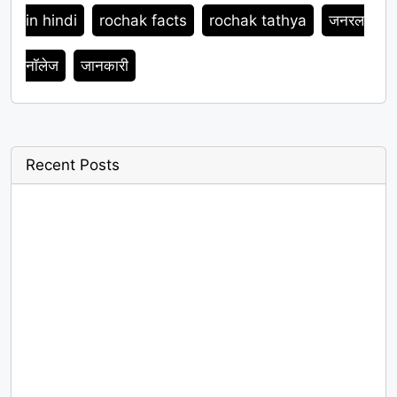
in hindi
rochak facts
rochak tathya
जनरल
नॉलेज
जानकारी
Recent Posts