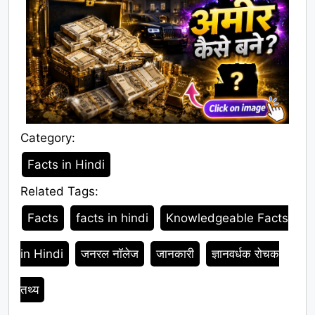
Category:
Category
Facts in Hindi
Related Tags:
Tags
Facts
facts in hindi
Knowledgeable Facts
in Hindi
जनरल नॉलेज
जानकारी
ज्ञानवर्धक रोचक
तथ्य