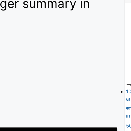
nger summary in
--
1
an
सा
in
50