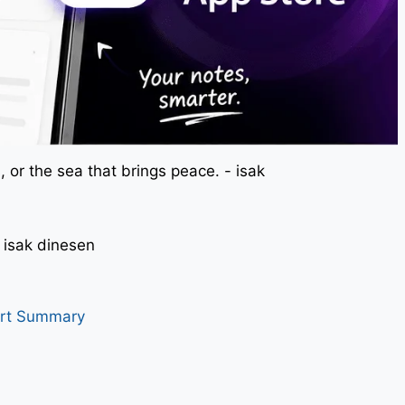
 or the sea that brings peace. - isak
। - isak dinesen
art Summary