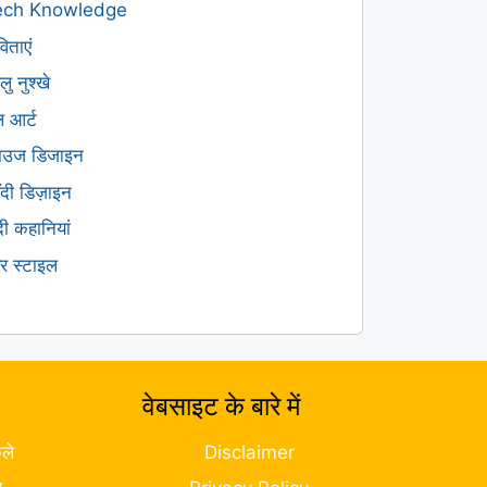
ech Knowledge
िताएं
लु नुश्खे
ल आर्ट
लाउज डिजाइन
हँदी डिज़ाइन
ंदी कहानियां
यर स्टाइल
वेबसाइट के बारे में
ले
Disclaimer