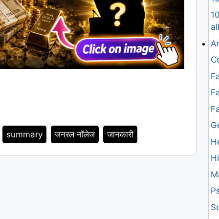
10
al
An
Co
Fa
Fa
F
G
summary
जनरल नॉलेज
जानकारी
H
H
M
Ps
Sc