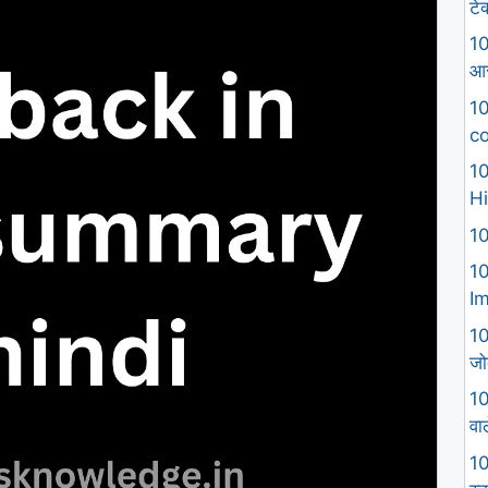
टे
10
आस
10
co
10
Hi
10
10
I
10
जो
10
वा
10