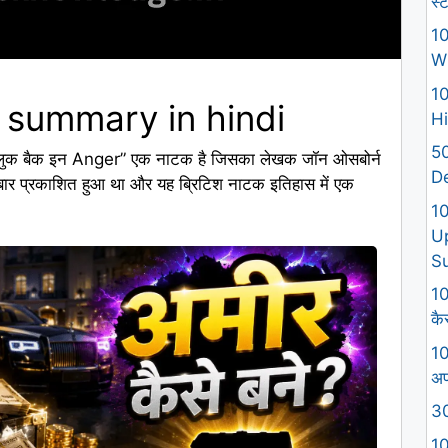
स्
10
W
e
10
 summary in hindi
Hi
50
क बैक इन Anger” एक नाटक है जिसका लेखक जॉन ओसबोर्न
D
र प्रकाशित हुआ था और यह ब्रिटिश नाटक इतिहास में एक
1
U
S
10
कैस
10
अप
30
10