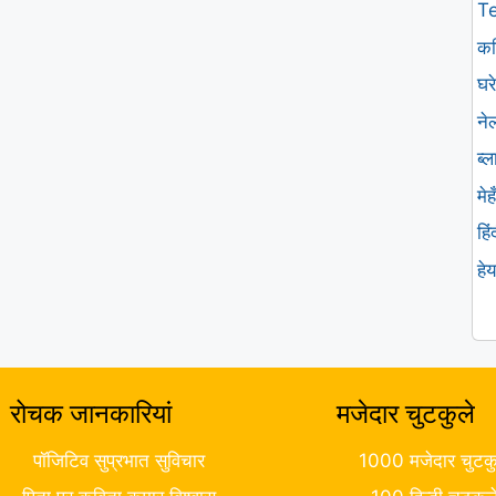
T
कव
घरे
ने
ब्
मे
हि
हे
रोचक जानकारियां
मजेदार चुटकुले
पॉजिटिव सुप्रभात सुविचार
1000 मजेदार चुटकु