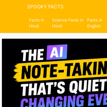
SPOOKY FACTS
Facts in
Science Facts in
Facts in
Hindi
Hindi
English