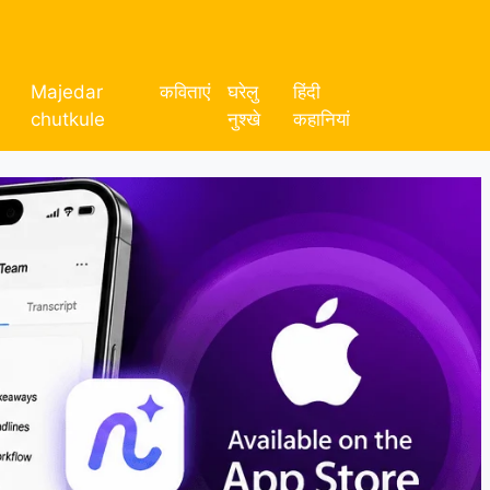
Majedar
कविताएं
घरेलु
हिंदी
chutkule
नुश्खे
कहानियां