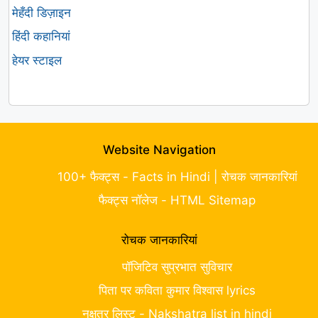
मेहँदी डिज़ाइन
हिंदी कहानियां
हेयर स्टाइल
Website Navigation
100+ फैक्ट्स - Facts in Hindi | रोचक जानकारियां
फैक्ट्स नॉलेज - HTML Sitemap
रोचक जानकारियां
पॉजिटिव सुप्रभात सुविचार
पिता पर कविता कुमार विश्वास lyrics
नक्षत्र लिस्ट - Nakshatra list in hindi