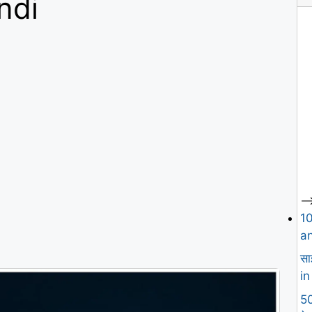
ndi
--
1
an
सा
in
50