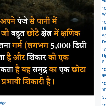
स्
10
W
10
Hi
50
D
1
U
S
10
कैस
10
अप
30
edge
10