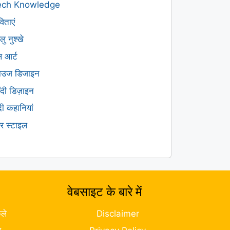
ech Knowledge
िताएं
लु नुश्खे
ल आर्ट
लाउज डिजाइन
हँदी डिज़ाइन
ंदी कहानियां
यर स्टाइल
वेबसाइट के बारे में
ले
Disclaimer