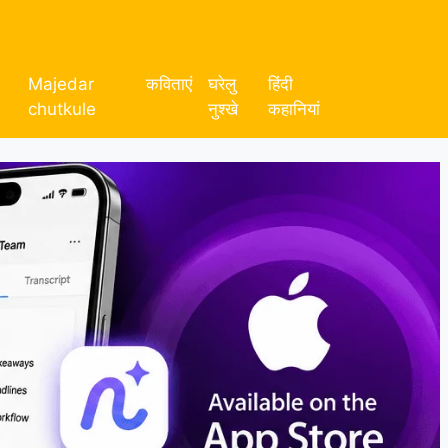
Majedar
कविताएं
घरेलु
हिंदी
chutkule
नुश्खे
कहानियां