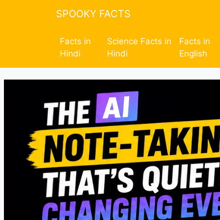
SPOOKY FACTS
Facts in
Science Facts in
Facts in
Hindi
Hindi
English