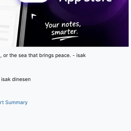
 or the sea that brings peace. - isak
। - isak dinesen
art Summary