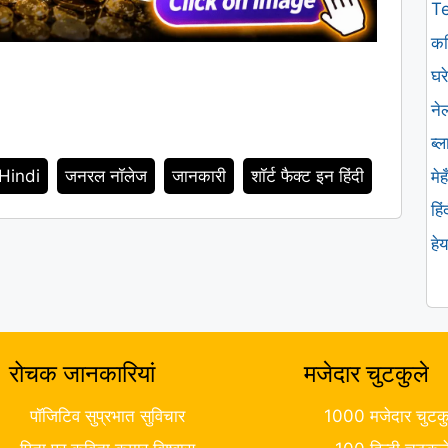
T
कव
घरे
ने
ब्
 Hindi
जनरल नॉलेज
जानकारी
शॉर्ट फैक्ट इन हिंदी
मे
हि
हे
रोचक जानकारियां
मजेदार चुटकुले
पॉजिटिव सुप्रभात सुविचार
1000 मजेदार चुटकु