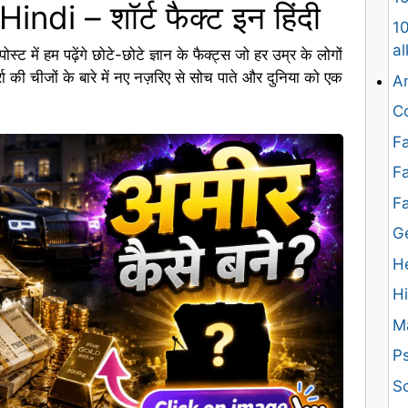
di – शॉर्ट फैक्ट इन हिंदी
10
al
ट में हम पढ़ेंगे छोटे-छोटे ज्ञान के फैक्ट्स जो हर उम्र के लोगों
रा की चीजों के बारे में नए नज़रिए से सोच पाते और दुनिया को एक
An
Co
Fa
Fa
F
G
H
H
M
Ps
Sc