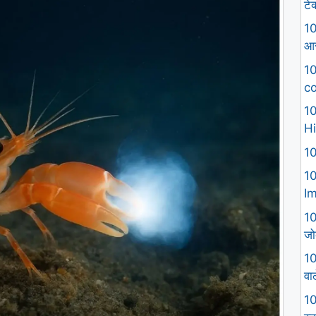
टे
10
आस
10
co
10
Hi
10
10
I
10
जो
10
वा
10