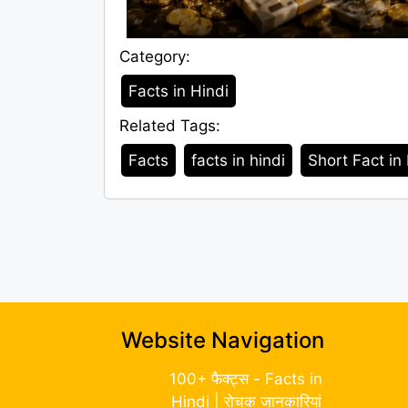
Category:
Category
Facts in Hindi
Related Tags:
Tags
Facts
facts in hindi
Short Fact in
Website Navigation
100+ फैक्ट्स - Facts in
Hindi | रोचक जानकारियां