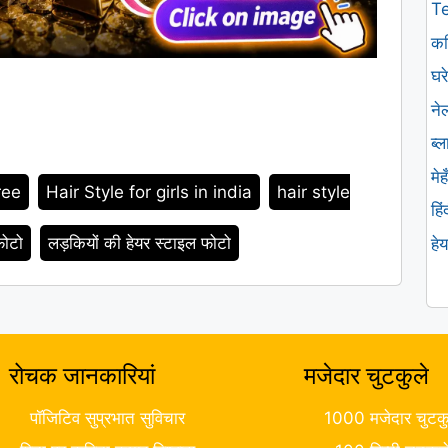
T
कव
घरे
ने
ब्
मे
ree
Hair Style for girls in india
hair style
हि
फोटो
लड़कियों की हेयर स्टाइल फोटो
हे
रोचक जानकारियां
मजेदार चुटकुले
पॉजिटिव सुप्रभात सुविचार
1000 मजेदार चुटकु