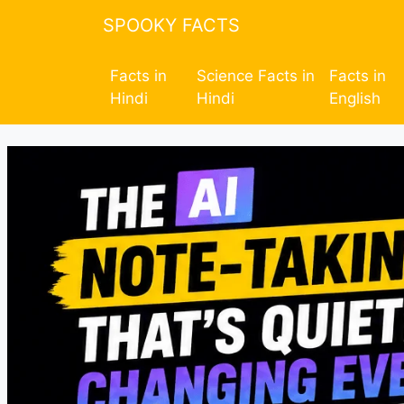
SPOOKY FACTS
Facts in
Science Facts in
Facts in
Hindi
Hindi
English