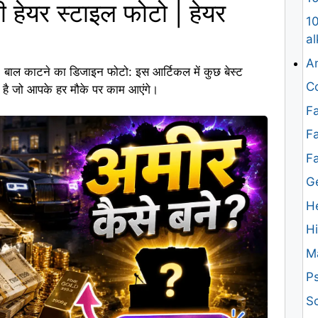
हेयर स्टाइल फोटो | हेयर
10
al
An
 | बाल काटने का डिजाइन फोटो: इस आर्टिकल में कुछ बेस्ट
Co
 गए है जो आपके हर मौके पर काम आएंगे।
Fa
Fa
F
G
H
H
M
Ps
Sc