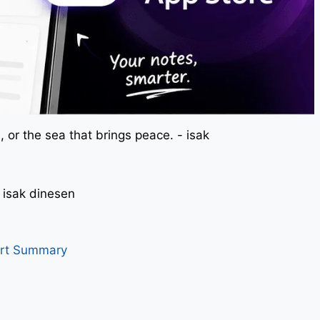
 or the sea that brings peace. - isak
। - isak dinesen
art Summary