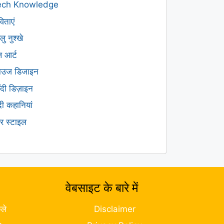
ech Knowledge
िताएं
लु नुश्खे
ल आर्ट
लाउज डिजाइन
हँदी डिज़ाइन
ंदी कहानियां
यर स्टाइल
वेबसाइट के बारे में
ले
Disclaimer