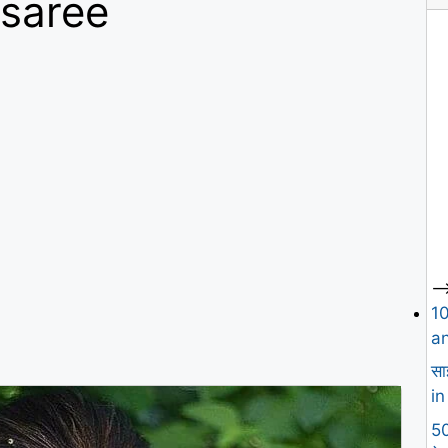
n saree
--
1
an
सा
in
50