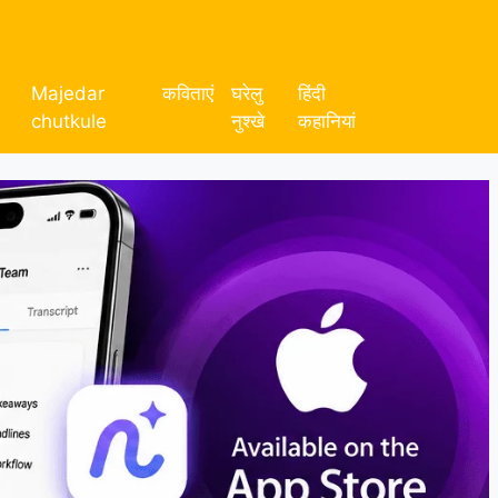
Majedar
कविताएं
घरेलु
हिंदी
chutkule
नुश्खे
कहानियां