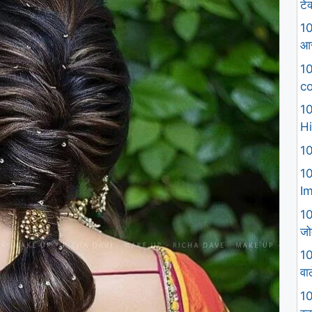
टे
10
आस
10
co
10
Hi
10
10
I
10
जो
10
वा
10