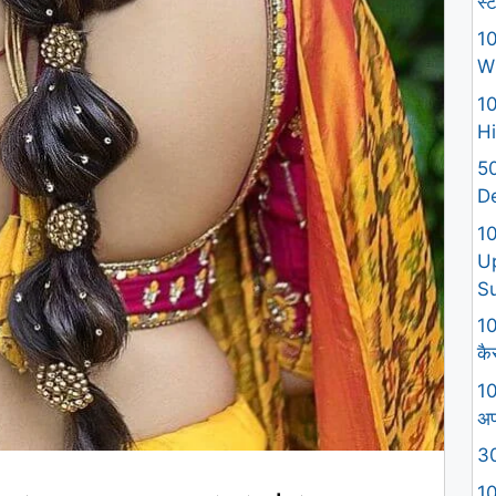
स्
10
W
10
Hi
50
D
1
U
S
10
कैस
10
अप
30
10