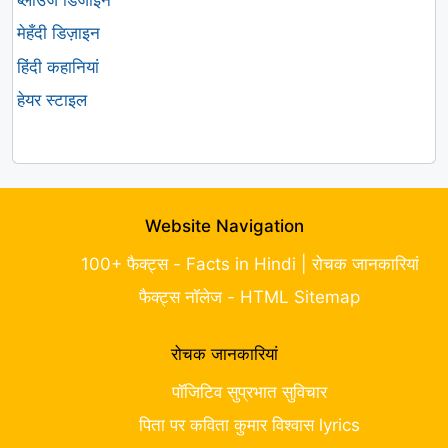
मेहँदी डिज़ाइन
हिंदी कहानियां
हेयर स्टाइल
Website Navigation
100+ फैक्ट्स - Facts in Hindi | रोचक जानकारियां
फैक्ट्स नॉलेज - HTML Sitemap
रोचक जानकारियां
पॉजिटिव सुप्रभात सुविचार
पिता पर कविता कुमार विश्वास lyrics