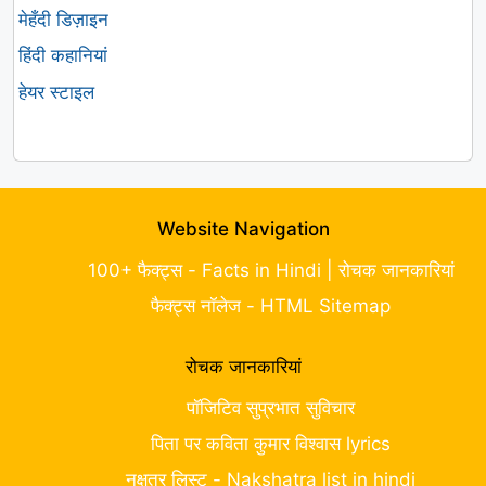
मेहँदी डिज़ाइन
हिंदी कहानियां
हेयर स्टाइल
Website Navigation
100+ फैक्ट्स - Facts in Hindi | रोचक जानकारियां
फैक्ट्स नॉलेज - HTML Sitemap
रोचक जानकारियां
पॉजिटिव सुप्रभात सुविचार
पिता पर कविता कुमार विश्वास lyrics
नक्षत्र लिस्ट - Nakshatra list in hindi