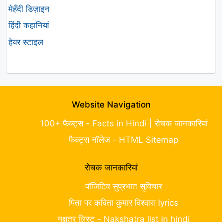
मेहँदी डिज़ाइन
हिंदी कहानियां
हेयर स्टाइल
Website Navigation
100+ फैक्ट्स - Facts in Hindi | रोचक जानकारियां
फैक्ट्स नॉलेज - HTML Sitemap
रोचक जानकारियां
पॉजिटिव सुप्रभात सुविचार
पिता पर कविता कुमार विश्वास lyrics
नक्षत्र लिस्ट - Nakshatra list in hindi