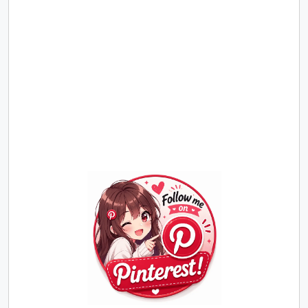
Join
Us
on
Pinterest