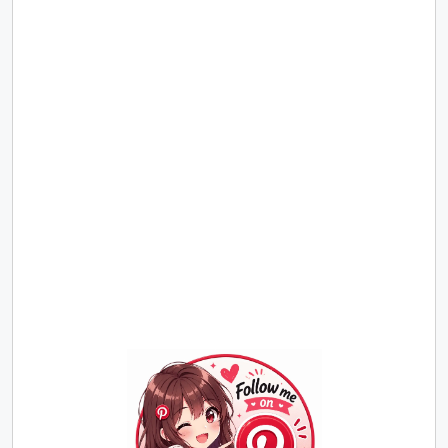
Join
Us
on
Pinterest