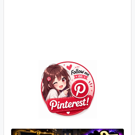
Join
Us
on
Pinterest