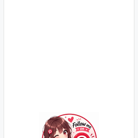
Join
Us
on